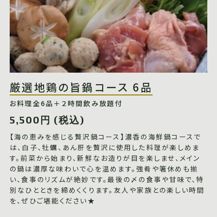
厳選地鶏の旨鍋コース 6品
お料理全6品＋２時間飲み放題付
5,500円 (税込)
【海の恵みを感じる贅沢鍋コース】濃香の海鮮鍋コースで
は、白子、牡蠣、あん肝を贅沢に使用した料理が楽しめま
す。前菜から始まり、新鮮なお造りが目を楽しませ、メイン
の鍋は濃厚な味わいで心を温めます。強肴や箸休めも揃
い、食事のリズムが絶妙です。最後の〆の食事や甘味で、特
別なひとときを締めくくります。友人や家族との楽しい時間
を、ぜひご堪能ください★