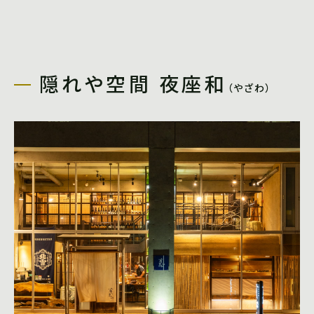
隠れや空間 夜座和
（やざわ）