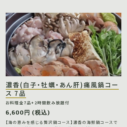
濃香(白子・牡蠣・あん肝)痛風鍋コー
ス 7品
お料理全7品+2時間飲み放題付
6,600円 (税込)
【海の恵みを感じる贅沢鍋コース】濃香の海鮮鍋コースで