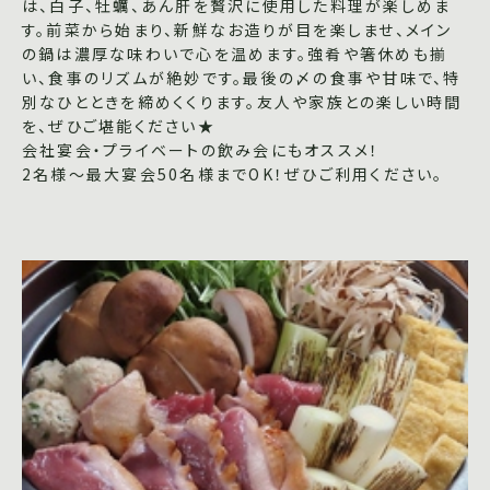
は、白子、牡蠣、あん肝を贅沢に使用した料理が楽しめま
す。前菜から始まり、新鮮なお造りが目を楽しませ、メイン
の鍋は濃厚な味わいで心を温めます。強肴や箸休めも揃
い、食事のリズムが絶妙です。最後の〆の食事や甘味で、特
別なひとときを締めくくります。友人や家族との楽しい時間
を、ぜひご堪能ください★
会社宴会・プライベートの飲み会にもオススメ！
2名様～最大宴会50名様までOK！ぜひご利用ください。